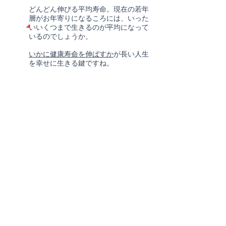
どんどん伸びる平均寿命。現在の若年
層がお年寄りになるころには、いった
いいくつまで生きるのが平均になって
いるのでしょうか。
いかに健康寿命を伸ばすか
が長い人生
を幸せに生きる鍵ですね。
新規登録
毎日キチンとストレッチと筋トレ
を続
けて体力づくりやダイエット等、健康
な体を手に入れたい。
今日こそ断捨離！大掃除！
途中で出