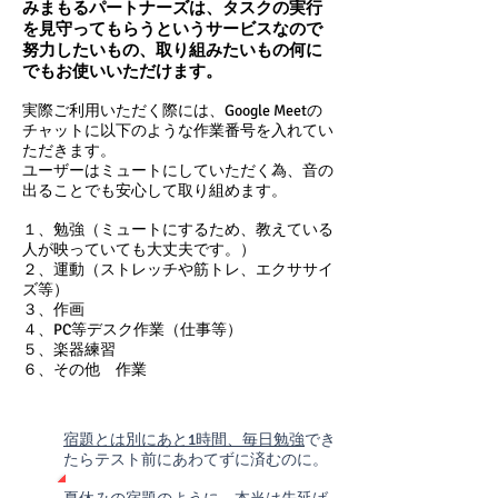
みまもるパートナーズは、タスクの実行
を見守ってもらうというサービスなので
努力したいもの、取り組みたいもの何に
でもお使いいただけます。
実際ご利用いただく際には、
Google Meet
の
チャットに以下のような作業番号を入れてい
ただきます。
​ユーザーはミュートにしていただく為、音の
出ることでも安心して取り組めます。
１、勉強（ミュートにするため、教えている
人
が映っていても大丈夫です。）
２、運動（ストレッチや筋トレ、エクササイ
ズ等）
３、作画
４、PC等デスク作業（仕事等）
５、楽器練習
６、その他 作業
​宿題とは別にあと1時間、毎日勉強
でき
たらテスト前にあわてずに済むのに。