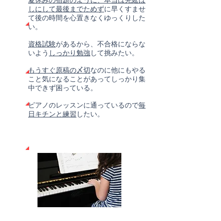
夏休みの宿題のように、本当は先延ば
しにして最後までためず
に早くすませ
て後の時間を心置きなくゆっくりした
い。
資格試験
があるから、不合格にならな
いよう
しっかり勉強
して挑みたい。
もうすぐ原稿の〆切
なのに他にもやる
こと気になることがあってしっかり集
中できず困っている。
ピアノのレッスンに通っているので
毎
日キチンと練習
したい。