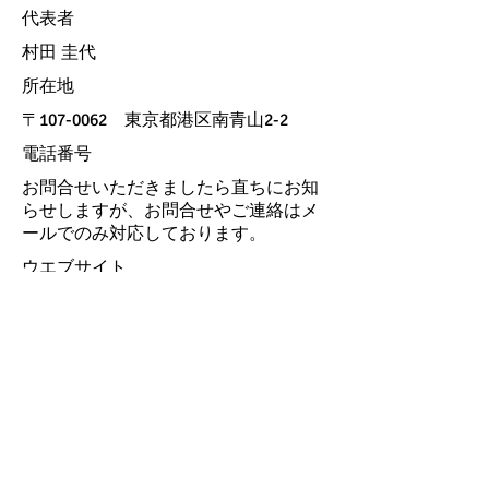
​代表者
​村田 圭代
​所在地
​〒107-0062 東京都港区南青山2-2
​電話番号
​お問合せいただき
ましたら直ちにお知
らせしますが、お問合せやご連絡はメ
ールでのみ対応しております。
​ウエブサイト
https://mimamorup.com/
​運営情報
運営概要
特定商取引法に基づく
表記