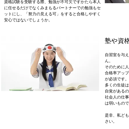
資格試験を受験する際、勉強が不可欠ですかたら本人
に任せるだけでなくみまもるパートナーでの勉強もセ
ットにし、「努力の見える可」をすると合格しやすく
安心ではないでしょうか。
塾や資
自習室を与え
ん。
そのために人
合格率アップ
が必須です。
多くの生徒は
自覚があるの
社会人の仕事
は弱いもので
​是非、私ど
さい。